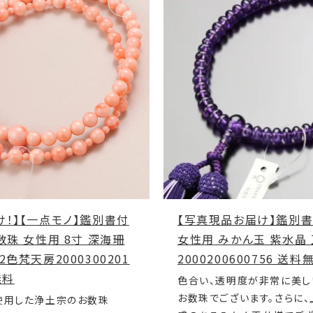
け！】【一点モノ】鑑別書付
【写真現品お届け】鑑別書
数珠 女性用 8寸 深海珊
女性用 みかん玉 紫水晶
2色梵天房2000300201
2000200600756 送料
無料
色合い、透明度が非常に美し
お数珠でございます。さらに
使用した浄土宗のお数珠