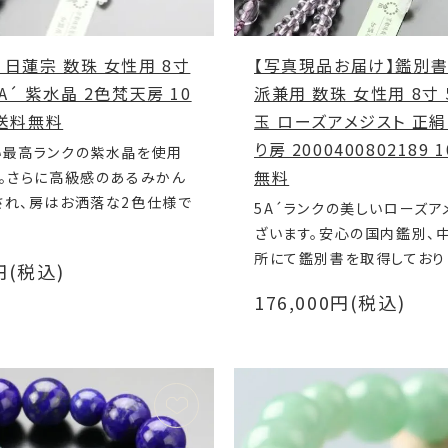
 日蓮宗 数珠 女性用 8寸
【写真現品お届け】鑑別書
A´ 紫水晶 2色梵天房 10
派兼用 数珠 女性用 8寸 
7 送料無料
玉 ローズアメジスト 正
り房 2000400802189 
い最高ランクの紫水晶を使用
無料
。さらに高級感のあるみかん
され、房はお洒落な2色仕様で
5A´ランクの美しいローズア
ざいます。安心の国内鑑別、
所にて鑑別書を取得しており
0円(税込)
176,000円(税込)