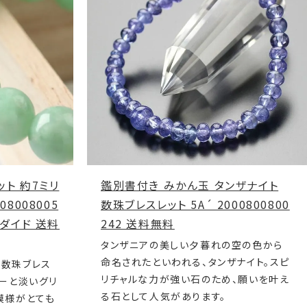
ト 約7ミリ
鑑別書付き みかん玉 タンザナイト
8008005
数珠ブレスレット 5A´ 2000800800
ェダイド 送料
242 送料無料
タンザニアの美しい夕暮れの空の色から
命名されたといわれる、タンザナイト。スピ
た数珠ブレス
リチャルな力が強い石のため、願いを叶え
ラーと淡いグリ
る石として人気があります。
模様がとても