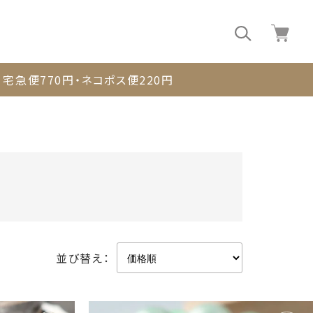
0
宅急便770円・ネコポス便220円
並び替え：