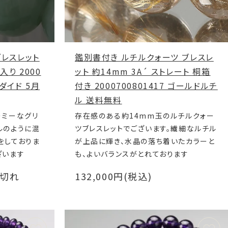
ブレスレット
鑑別書付き ルチルクォーツ ブレスレ
入り 2000
ット 約14mm 3A´ ストレート 桐箱
ェダイド 5月
付き 2000700801417 ゴールドルチ
ル 送料無料
ーミーなグリ
存在感のある約14mm玉のルチルクォー
ルのように混
ツブレスレットでございます。繊細なルチル
をしておりま
が上品に輝き、水晶の落ち着いたカラーと
ざいます
も、よいバランスがとれております
り切れ
132,000円(税込)