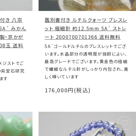
付き 八宗
鑑別書付き ルチルクォーツ ブレスレ
5A´ みかん
ット 極細針 約12.5mm 5A´ ストレ
絹製・京かが
ート 2000700701366 送料無料
108玉 送料
5A´ゴールドルチルのブレスレットでござ
います。水晶部分の透明度が抜群によい、
最高グレードでございます。黄金色の極細
メジストでご
で繊細なルチル針がしっかり内包され、美
中央宝石研究
しく輝いています
ます
176,000円(税込)