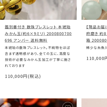
鑑別書付き 数珠ブレスレット 本琥珀
【現品お届
みかん玉(約6×9ミリ) 2000800700
府磨き 約
696 アンバー 送料無料
箱 20008
本琥珀の数珠ブレスレット。不純物をほぼ
稀少な糸魚
含まず透明感があり、全ての玉に、高度な
110,00
技術が必要なみかん玉加工が丁寧に施さ
れております
110,000円(税込)