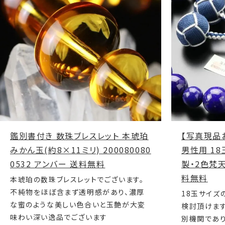
鑑別書付き 数珠ブレスレット 本琥珀
【写真現品
みかん玉(約8×11ミリ) 200080080
男性用 18
0532 アンバー 送料無料
製・2色梵天房
料無料
本琥珀の数珠ブレスレットでございます。
不純物をほぼ含まず透明感があり、濃厚
18玉サイズ
な蜜のような美しい色合いと玉艶が大変
検討頂けま
味わい深い逸品でございます
別機関であ