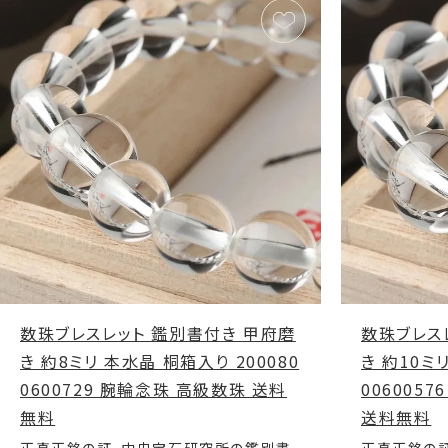
数珠ブレスレット 鑑別書付き 甲府磨
数珠ブレス
き 約8ミリ 本水晶 桐箱入り 200080
き 約10ミ
0600729 腕輪念珠 高級数珠 送料
006005
無料
送料無料