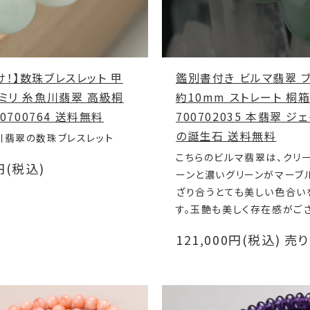
け！】数珠ブレスレット 甲
鑑別書付き ビルマ翡翠 
8ミリ 糸魚川翡翠 高級桐
約10mm ストレート 桐箱
00700764 送料無料
700702035 本翡翠 ジ
の誕生石 送料無料
川翡翠の数珠ブレスレット
こちらのビルマ翡翠は、クリ
0円(税込)
ーンと濃いグリーンがマーブ
ざり合うとても美しい色合い
す。玉艶も美しく存在感がご
121,000円(税込)
売