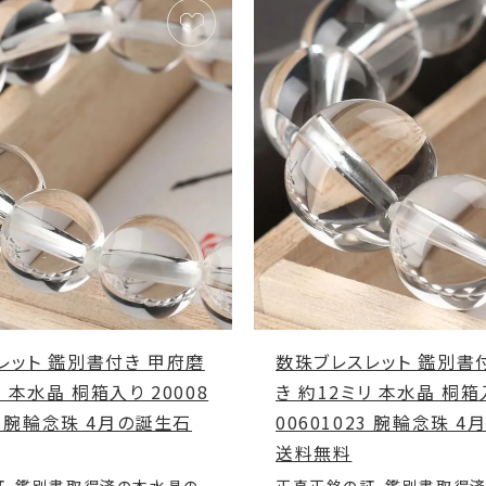
レット 鑑別書付き 甲府磨
数珠ブレスレット 鑑別書
リ 本水晶 桐箱入り 20008
き 約12ミリ 本水晶 桐箱入
76 腕輪念珠 4月の誕生石
00601023 腕輪念珠 
送料無料