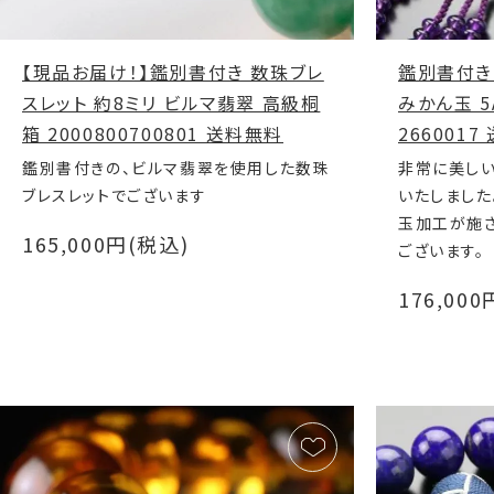
【現品お届け！】鑑別書付き 数珠ブレ
鑑別書付き
スレット 約8ミリ ビルマ翡翠 高級桐
みかん玉 5
箱 2000800700801 送料無料
266001
鑑別書付きの、ビルマ翡翠を使用した数珠
非常に美し
ブレスレットでございます
いたしました
玉加工が施
165,000円(税込)
ございます。
176,00