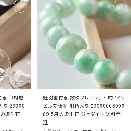
付き 甲府磨
鑑別書付き 数珠ブレスレット 約7ミリ
り 20008
ビルマ翡翠 桐箱入り 20008006009
4月の誕生石
89 5月の誕生石 ジェダイド 送料無
料