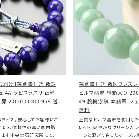
お届け】鑑別書付き 数珠
鑑別書付き 数珠ブレスレッ
玉 4A ラピスラズリ 正絹
ビルマ翡翠 桐箱入り 2000
 2000100800959 送
49 腕輪念珠 本翡翠 ジ
無料
のラピス。安心してお客様にご
上質なビルマ翡翠を使用し
すよう、信頼性の高い国内鑑
レット。爽やかなグリーンカ
ります中央宝石研究所にて、
ーンと混ざり合ったマーブル