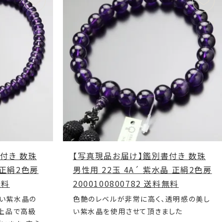
付き 数珠
【写真現品お届け】鑑別書付き 数珠
 正絹2色房
男性用 22玉 4A´ 紫水晶 正絹2色房
無料
2000100800782 送料無料
い紫水晶の
色艶のレベルが非常に高く、透明感の美し
、上品で高級
い紫水晶を使用させて頂きました