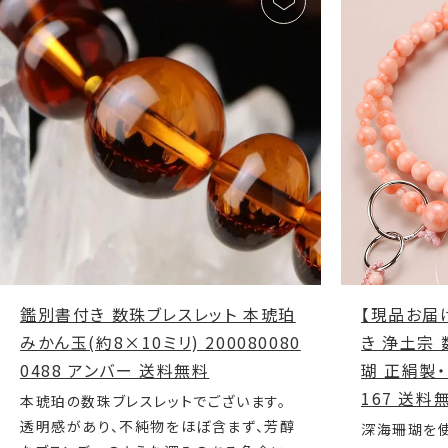
鑑別書付き 数珠ブレスレット 本琥珀
【現品お届
みかん玉(約8×10ミリ) 200080080
き 浄土宗 
0488 アンバー 送料無料
瑚 正絹製・
167 送料
本琥珀の数珠ブレスレットでございます。
透明感があり、不純物をほぼ含まず、芳醇
深海珊瑚を