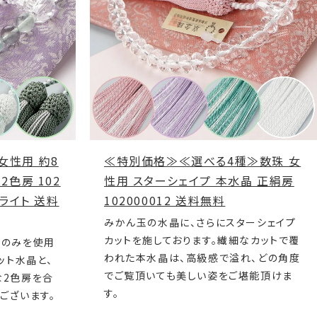
女性用 約8
≪特別価格≫≪選べる4種≫数珠 女
2色房 102
性用 スターシェイプ 本水晶 正絹房
ーライト 送料
102000012 送料無料
みかん玉の水晶に、さらにスターシェイプ
カットを施しております。繊細なカットで覆
石のみを使用
われた本水晶は、高級感で溢れ、どの角度
ット水晶と、
でご覧頂いても美しい姿をご堪能頂けま
な2色房を合
す。
ございます。