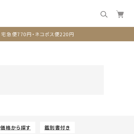
0
宅急便770円・ネコポス便220円
価格から探す
鑑別書付き