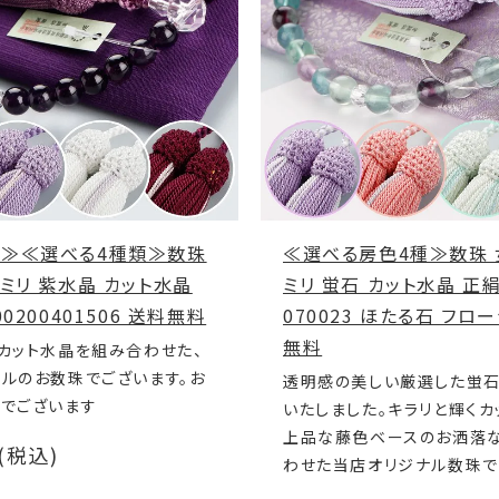
≫≪選べる4種類≫数珠
≪選べる房色4種≫数珠 
ミリ 紫水晶 カット水晶
ミリ 蛍石 カット水晶 正絹
0200401506 送料無料
070023 ほたる石 フロ
無料
カット水晶を組み合わせた、
ルのお数珠でございます。お
透明感の美しい厳選した蛍
房でございます
いたしました。キラリと輝くカ
上品な藤色ベースのお洒落
円(税込)
わせた当店オリジナル数珠で