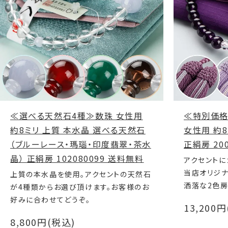
≪選べる天然石4種≫数珠 女性用
≪特別価格
約8ミリ 上質 本水晶 選べる天然石
女性用 約8
（ブルーレース・瑪瑙・印度翡翠・茶水
正絹房 200
晶） 正絹房 102080099 送料無料
アクセントに
当店オリジナ
上質の本水晶を使用。アクセントの天然石
洒落な2色
が4種類からお選び頂けます。お客様のお
好みに合わせてどうぞ。
13,200
8,800円(税込)