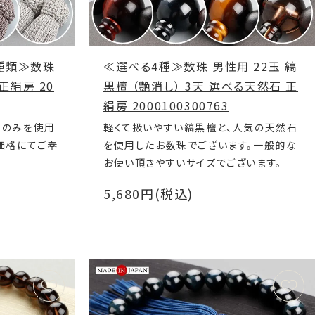
種類≫数珠
≪選べる4種≫数珠 男性用 22玉 縞
正絹房 20
黒檀 （艶消し） 3天 選べる天然石 正
絹房 2000100300763
玉のみを使用
軽くて扱いやすい縞黒檀と、人気の天然石
価格にてご奉
を使用したお数珠でございます。一般的な
お使い頂きやすいサイズでございます。
5,680円(税込)