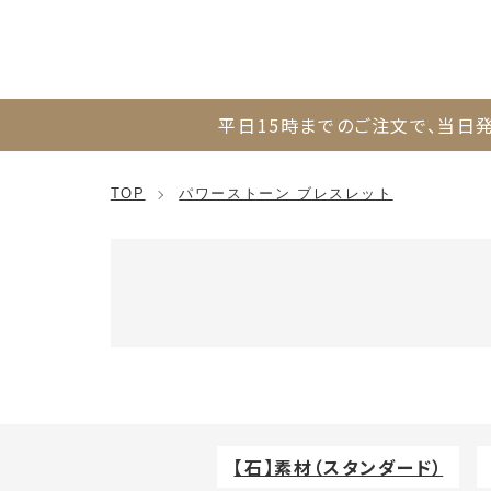
平日15時までのご注文で、
当日発
TOP
パワーストーン ブレスレット
カテゴリー一覧
【石】素材（スタンダード）