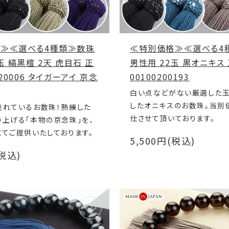
≫≪選べる4種類≫数珠
≪特別価格≫≪選べる4
玉 縞黒檀 2天 虎目石 正
男性用 22玉 黒オニキス 
220006 タイガーアイ 京念
00100200193
白い点などがない厳選した
したオニキスのお数珠。当別
売れているお数珠！熟練した
仕させて頂いております。
上げる「本物の京念珠」を、
てご提供いたしております。
5,500円(税込)
(税込)