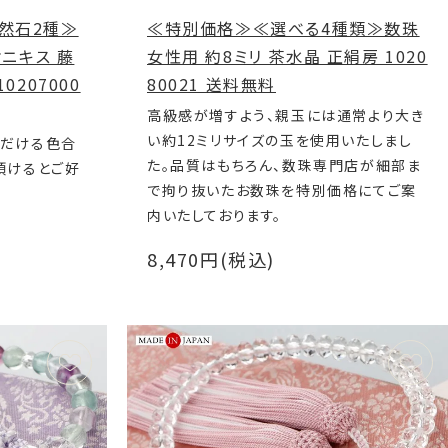
然石2種≫
≪特別価格≫≪選べる4種類≫数珠
オニキス 藤
女性用 約8ミリ 茶水晶 正絹房 1020
0207000
80021 送料無料
高級感が増すよう、親玉には通常より大き
い約12ミリサイズの玉を使用いたしまし
ただける色合
た。品質はもちろん、数珠専門店が細部ま
頂けるとご好
で拘り抜いたお数珠を特別価格にてご案
内いたしております。
8,470円(税込)