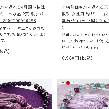
≫≪選べる4種類≫数珠
≪特別価格≫≪選べる天
ミリ 本水晶 2天 淡水パ
数珠 女性用 約7ミリ 白
2000200900498
雲石・独山玉 正絹2色房 1
1
の淡水パールが上品な雰囲気
ります。お洒落な4カラーより
派手すぎず上品にお持ちい
す。
いで、年齢問わず永くお使い
評いただいております。
(税込)
6,980円(税込)