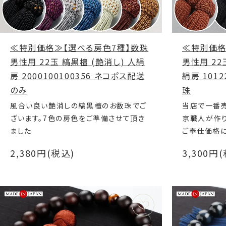
≪特別価格≫【選べる房色7種】数珠
≪特別価格
男性用 22玉 縞黒檀 (艶消し) 人絹
男性用 22
房 2000100100356 ネコポス配送
絹房 101
のみ
珠
風合い良い艶消しの縞黒檀のお数珠でご
当店で一番
ざいます。7色の房色をご準備させて頂き
京職人が作り
ました
ご奉仕価格に
2,380円(税込)
3,300円