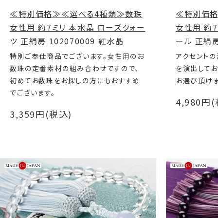
≪特別価格≫≪選べる4種類≫数珠
≪特別価格
女性用 約7ミリ 本水晶 ローズクォー
女性用 約7
ツ 正絹房 102070009 紅水晶
ール 正絹房 
特別ご奉仕商品でございます。女性用のお
アクセント
数珠の定番素材の組み合わせですので、
を演出してお
初めてお数珠をお探しの方にもおすすめ
お選び頂けま
でございます。
4,980円
3,359円(税込)