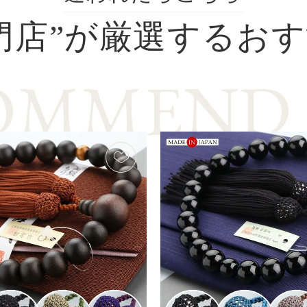
門店”が厳選する
おす
O
M
M
E
N
D