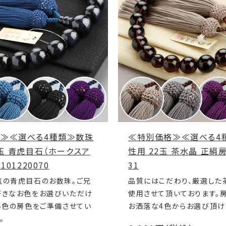
≫≪選べる4種類≫数珠
≪特別価格≫≪選べる4
2玉 青虎目石（ホークスア
性用 22玉 茶水晶 正絹房 
101220070
31
気の青虎目石のお数珠。ご兄
品質にはこだわり、厳選した
好きなお色をお選びいただけ
使用させて頂いております。
4色の房色をご準備させてい
お洒落な4色からお選び頂け
。