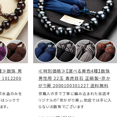
種≫数珠 男
≪特別価格≫【選べる房色4種】数珠
1012200
男性用 22玉 青虎目石 正絹製・京か
がり房 2000100301227 送料無料
茶水晶のみを
京職人の手で丁寧に編み込まれた当店オ
房はシックで
リジナルの「京かがり房」。他店では手に入
ます。
らないお数珠でございます