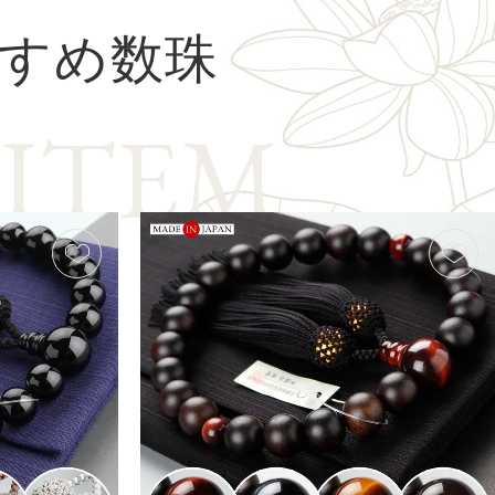
すめ数珠
I
T
E
M