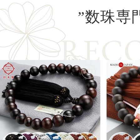
”数珠専
R
E
C