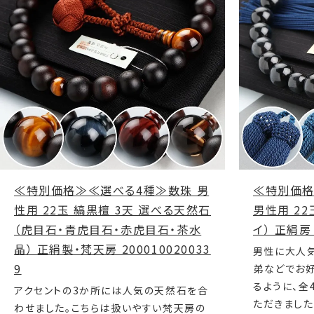
≪特別価格≫≪選べる4種≫数珠 男
≪特別価格
性用 22玉 縞黒檀 3天 選べる天然石
男性用 2
（虎目石・青虎目石・赤虎目石・茶水
イ） 正絹房 
晶） 正絹製・梵天房 200010020033
男性に大人
9
弟などでお
るように、全
アクセントの3か所には人気の天然石を合
ただきました
わせました。こちらは扱いやすい梵天房の