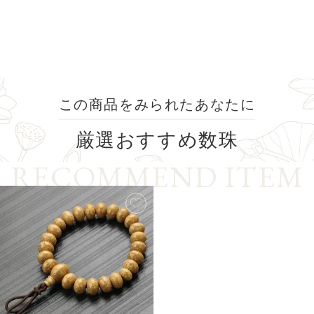
この商品をみられたあなたに
厳選
おすすめ数珠
R
E
C
O
M
M
E
N
D
I
T
E
M