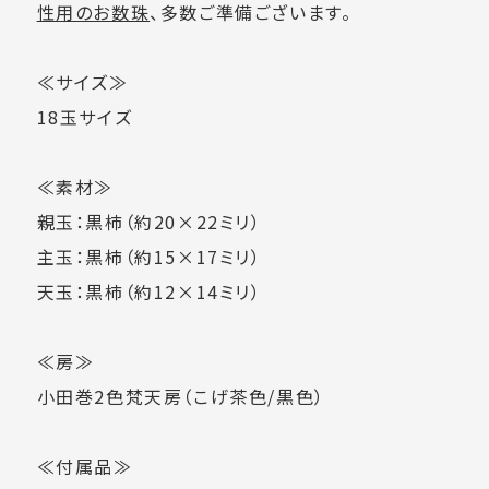
性用のお数珠
、多数ご準備ございます。
≪サイズ≫
18玉サイズ
≪素材≫
親玉：黒柿（約20×22ミリ）
主玉：黒柿（約15×17ミリ）
天玉：黒柿（約12×14ミリ）
≪房≫
小田巻2色梵天房（こげ茶色/黒色）
≪付属品≫