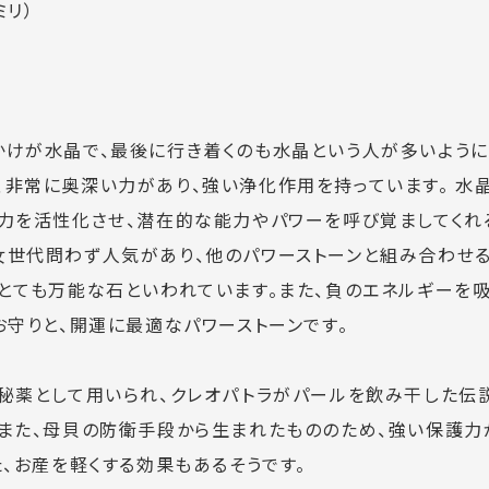
ミリ）
かけが水晶で、最後に行き着くのも水晶という人が多いように
非常に奥深い力があり、強い浄化作用を持っています。 水晶
命力を活性化させ、潜在的な能力やパワーを呼び覚ましてくれ
女世代問わず人気があり、他のパワーストーンと組み合わせる
、とても万能な石といわれています。また、負のエネルギーを
お守りと、開運に最適なパワーストーンです。
秘薬として用いられ、クレオパトラがパールを飲み干した伝説
。また、母貝の防衛手段から生まれたもののため、強い保護力
た、お産を軽くする効果もあるそうです。