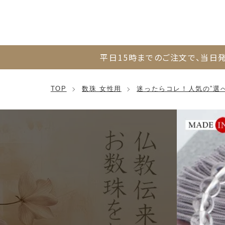
平日15時までのご注文で、
当日発
TOP
数珠 女性用
迷ったらコレ！人気の”選