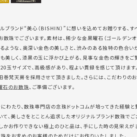
ルブランド“美心（BISHIN）”に想いを込めてお贈りする、
お数珠でございます。素材は、稀少な金黒曜石（ゴールデンオ
がるような、奥深い金色の美しさと、渋みのある独特の色合い
艶も美しく、漆黒の玉に浮かび上がる、見事な金色の輝きをご
20玉サイズで、高級感があり、程よい貫録を感じて頂けます
田巻梵天房を採用させて頂きました。さらには、こだわりの
曜石のお数珠
、ご準備ございます。
、長きにわたり、数珠専門店の念珠ドットコムが培ってきた経験と
いて、美しさをとことん追求したオリジナルブランド数珠でご
数しかお作りできない極上のひと品は、手にした時の見栄えが
数珠をお求めのお客様のためだけにお作りいたしました。