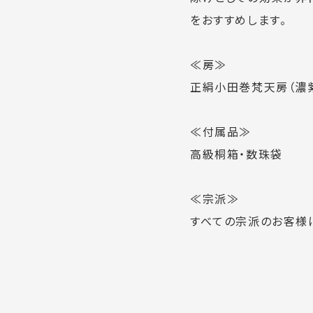
をおすすめします。
≪房≫
正絹小田巻梵天房（濃
≪付属品≫
高級桐箱・数珠袋
≪宗派≫
すべての宗派のお客様