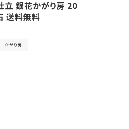
仕立 銀花かがり房 20
生石 送料無料
かがり房