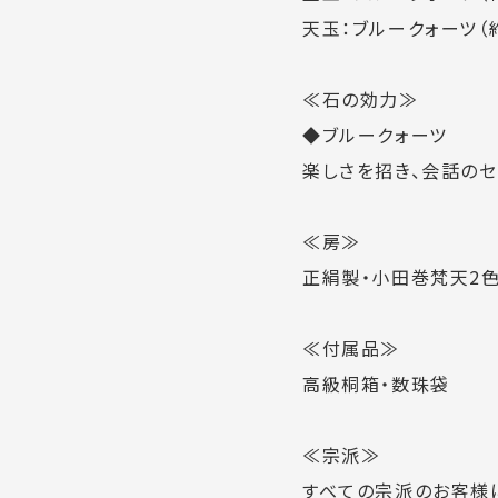
天玉：ブルークォーツ（約
≪石の効力≫
◆ブルークォーツ
楽しさを招き、会話のセ
≪房≫
正絹製・小田巻梵天2色
≪付属品≫
高級桐箱・数珠袋
≪宗派≫
すべての宗派のお客様