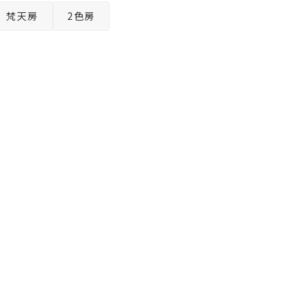
梵天房
2色房