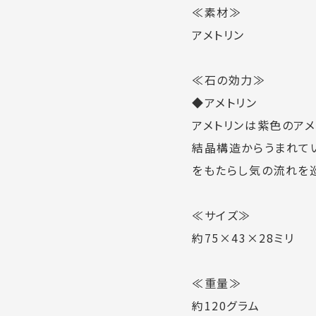
≪素材≫
アメトリン
≪石の効力≫
◆アメトリン
アメトリンは紫色のア
結晶構造からうまれて
をもたらし気の流れを
≪サイズ≫
約75×43×28ミリ
≪重量≫
約120グラム