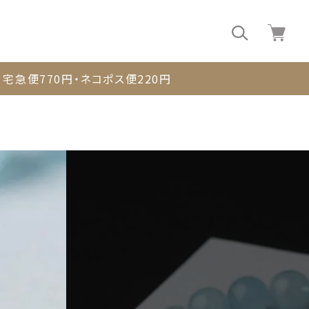
0
宅急便770円・ネコポス便220円