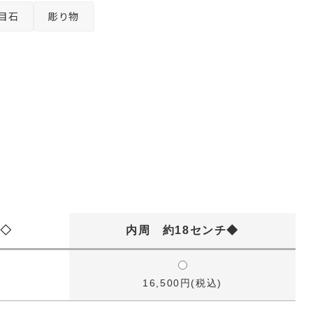
目石
彫り物
チ◇
内周 約18センチ◆
16,500円(税込)