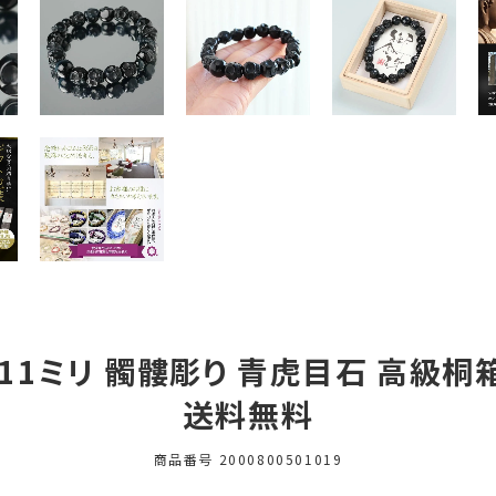
1ミリ 髑髏彫り 青虎目石 高級桐箱 2
送料無料
商品番号
2000800501019