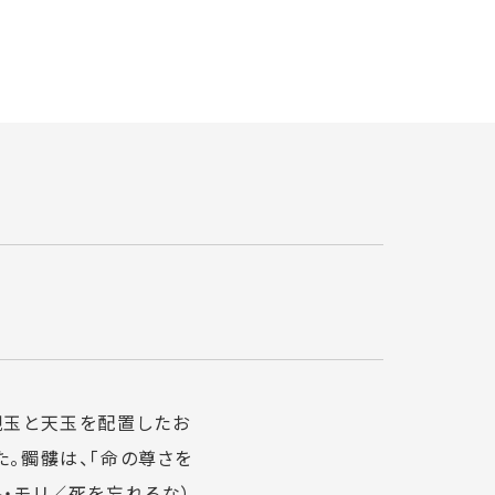
親玉と天玉を配置したお
。髑髏は、「命の尊さを
ト・モリ／死を忘れるな）