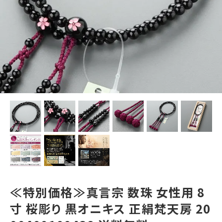
≪特別価格≫真言宗 数珠 女性用 8
寸 桜彫り 黒オニキス 正絹梵天房 20