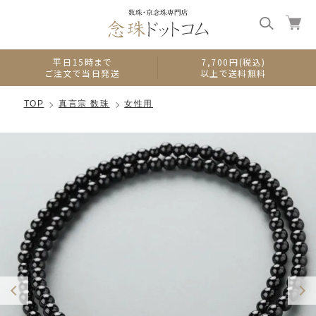
0
平日15時まで
7,700円(税込)
ご注文で当日発送
以上で送料無料
TOP
真言宗 数珠
女性用