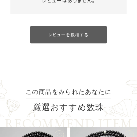
レビューはありません。
レビューを投稿する
この商品をみられたあなたに
厳選
おすすめ数珠
R
E
C
O
M
M
E
N
D
I
T
E
M