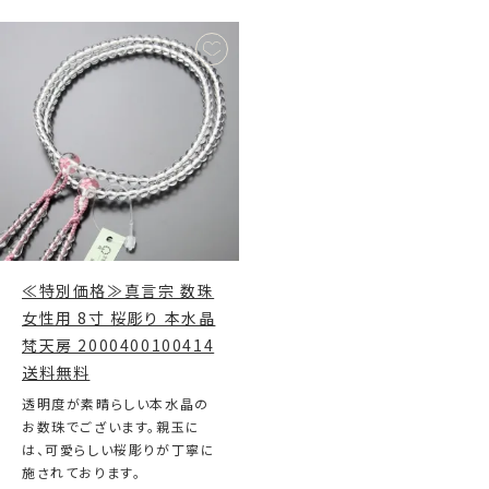
≪特別価格≫真言宗 数珠
女性用 8寸 桜彫り 本水晶
梵天房 2000400100414
送料無料
透明度が素晴らしい本水晶の
お数珠でございます。親玉に
は、可愛らしい桜彫りが丁寧に
施されております。