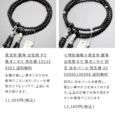
真言宗 数珠 女性用 8寸
≪特別価格≫真言宗 数珠
黒オニキス 梵天房 10233
女性用 8寸 黒オニキス 四
0001 送料無料
天 淡水パール 梵天房 20
00400100698 送料無料
玉艶が美しい黒オニキスのお
数珠でございます。グレーの房
四天に淡水パールを使用し、
色がとてもシックで、上品にお
程よい華やかさを添えておりま
持ち頂けます。
す。上品な印象でお持ち頂きや
すいお数珠でございます
11,000円(税込)
12,100円(税込)