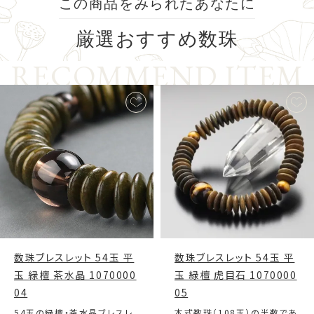
この商品をみられたあなたに
厳選
おすすめ数珠
R
E
C
O
M
M
E
N
D
I
T
E
M
数珠ブレスレット 54玉 平
数珠ブレスレット 54玉 平
玉 緑檀 茶水晶 1070000
玉 緑檀 虎目石 1070000
04
05
54玉の緑檀・茶水晶ブレスレ
本式数珠（108玉）の半数であ