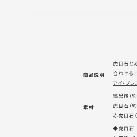
虎目石と
合わせるこ
商品説明
アイ・ブレ
縞黒檀（約
虎目石（約
素材
赤虎目石（
◆虎目石